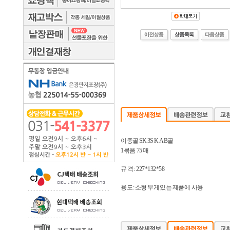
이중골 SK 3S K AB골
1묶음 75 매
규 격 : 227*132*58
용도 : 소형 무게 있는 제품에 사용