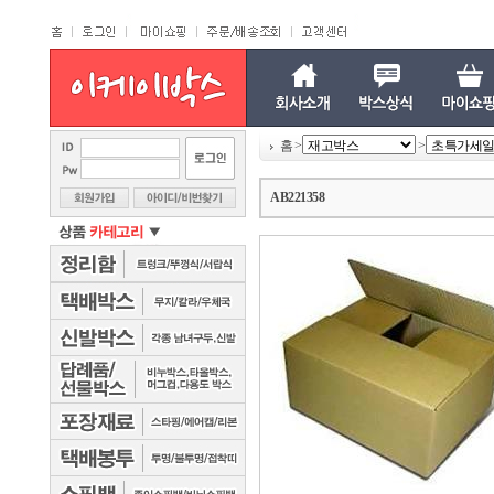
홈
>
>
AB221358