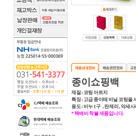
종이쇼핑백
재질 : 코팅 아트지
특징 : 고급 종이테 비닐 코팅을
용도 : 비누 1구 , 란제리 , 악세
* 택배비 착불 제품입니다.