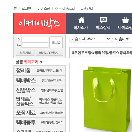
홈
>
>
8호 연두코팅쇼핑백 50장/골드쇼핑백 50장