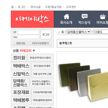
홈
>
>
봉투형 2 호