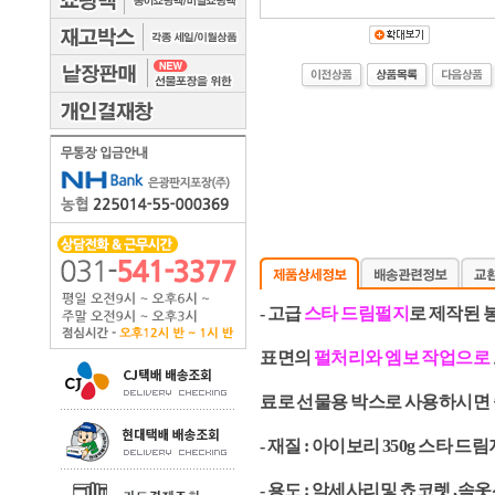
- 고급
스타 드림펄지
로 제작된 
표면의
펄처리와 엠보 작업으로
료로
선물용 박스로 사용하시면 
- 재질 : 아이보리 350g 스타 드
- 용도 : 악세사리및 쵸코렛 ,속