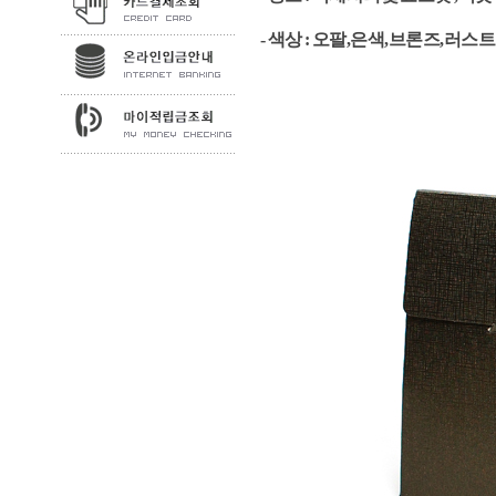
- 색상 : 오팔,은색,브론즈,러스